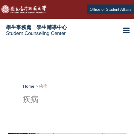
Skip
Office of Student Affairs
to
content
學生事務處┆學生輔導中心
Student Counseling Center
Home
疾病
疾病