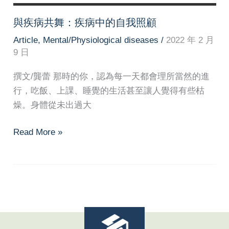
與疾病共舞：疾病中的自我照顧
Article
,
Mental/Physiological diseases
/
2022 年 2 月
9 日
撰文/龔蕾 那時的你，認為每一天都會理所當然的進
行，吃飯、上課、睡覺的生活甚至讓人覺得有些枯
燥。身體從未出過大
與
Read More »
疾
病
共
舞：
疾
病