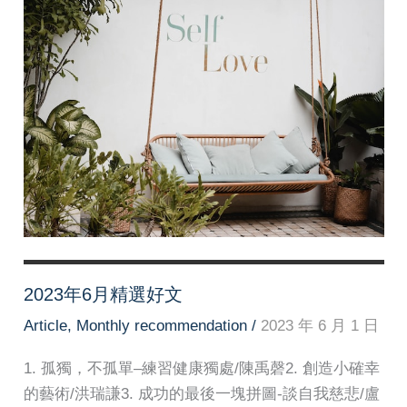
2023年6月精選好文
Article
,
Monthly recommendation
/
2023 年 6 月 1 日
1. 孤獨，不孤單–練習健康獨處/陳禹磬2. 創造小確幸
的藝術/洪瑞謙3. 成功的最後一塊拼圖-談自我慈悲/盧