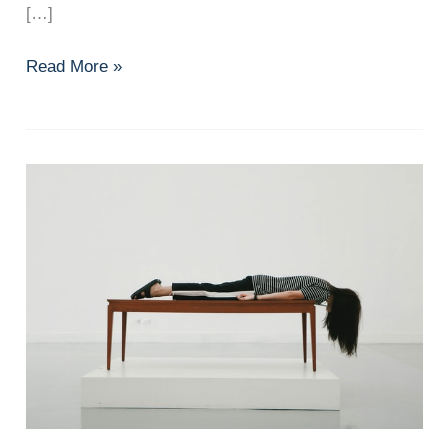
[…]
2023
Read More »
年
6
月
精
選
好
文