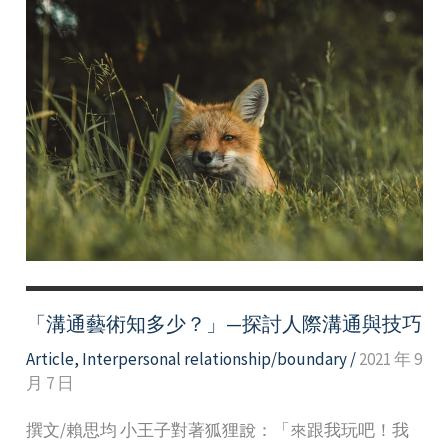
「溝通藝術知多少？」—探討人際溝通與技巧
Article
,
Interpersonal relationship/boundary
/
2021 年 9
月 7 日
撰文/賴思均 小王子對著狐狸說：「來跟我玩吧！我