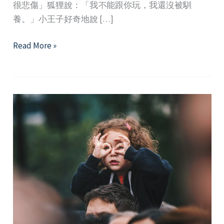
很悲傷」狐狸說：「我不能跟你玩，我還沒被馴
養。」小王子好奇地說 […]
「溝
Read More »
通
藝
術
知
多
少？」
—
探
討
人
際
溝