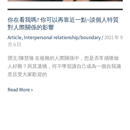
通
與
技
你在看我嗎? 你可以再靠近一點~談個人特質
巧
對人際關係的影響
Article
,
Interpersonal relationship/boundary
/
2021 年 9
月 6 日
撰文/陳慧臻 在複雜的人際關係中，您是否常感嘆做
人好難？與其遺憾，何不學習讓自己成為一個自我滿
意且受大家歡迎的
你
Read More »
在
看
我
嗎?