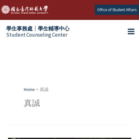
Skip
Office of Student Affairs
to
content
學生事務處┆學生輔導中心
Student Counseling Center
Home
真誠
真誠