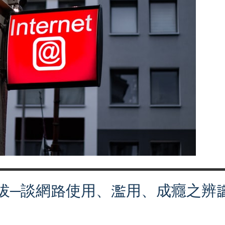
拔─談網路使用、濫用、成癮之辨
日