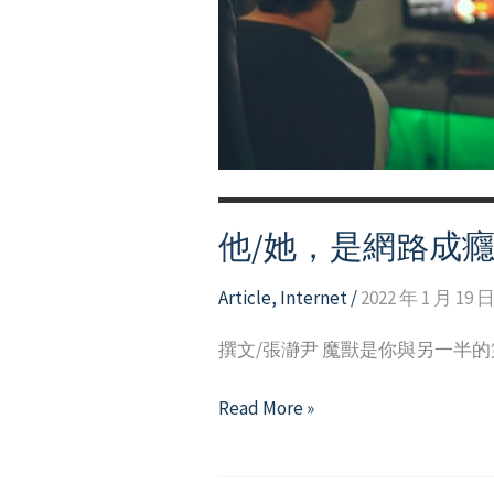
用、
成
癮
之
辨
識
他/她，是網路成
Article
,
Internet
/
2022 年 1 月 19 
撰文/張瀞尹 魔獸是你與另一半
他/
Read More »
她，
是