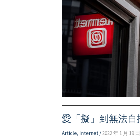
生
的
網
路
成
癮
愛「擬」到無法自
Article
,
Internet
/
2022 年 1 月 19 