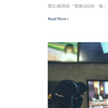
撰文/蘇慧娟 『我無法抗拒「擬
愛
Read More »
「擬」
到
無
法
自
拔
─
談
網
路
使
用、
濫