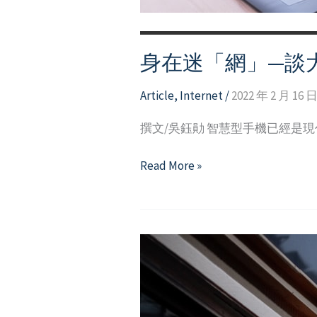
身在迷「網」—談
Article
,
Internet
/
2022 年 2 月 16 
撰文/吳鈺勛 智慧型手機已經是
身
Read More »
在
迷
「網」
—
談
大
學