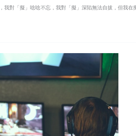
」，我對「擬」唸唸不忘，我對「擬」深陷無法自拔，但我在