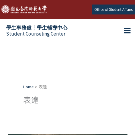
Skip
Office of Student Affairs
to
content
學生事務處┆學生輔導中心
Student Counseling Center
Home
表達
表達