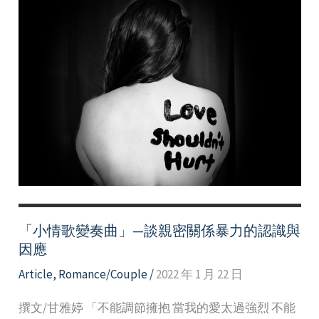
「小情歌變奏曲」—談親密關係暴力的認識與
因應
Article
,
Romance/Couple
/
2022 年 1 月 22 日
撰文/甘雅婷 「不能調節擁抱 當我的愛太過強烈 不能