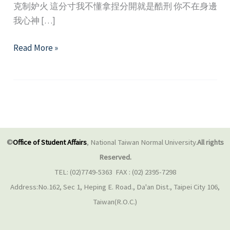
克制妒火 這分寸我不懂拿捏分開就是酷刑 你不在身邊
我心神 […]
「小
Read More »
情
歌
變
奏
曲」
—
©
Office of Student Affairs
, National Taiwan Normal University.
All rights
談
Reserved.
親
TEL: (02)7749-5363 FAX : (02) 2395-7298
密
Address:No.162, Sec 1, Heping E. Road., Da'an Dist., Taipei City 106,
關
Taiwan(R.O.C.)
係
暴