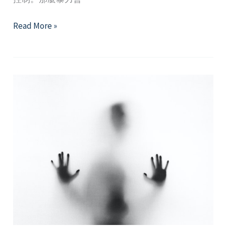
淺
Read More »
談
同
志
親
密
關
係
暴
力
樣
態
與
因
應