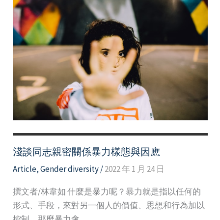
選
好
文
淺談同志親密關係暴力樣態與因應
Article
,
Gender diversity
/
2022 年 1 月 24 日
撰文者/林韋如 什麼是暴力呢？暴力就是指以任何的
形式、手段，來對另一個人的價值、思想和行為加以
控制。那麼暴力會