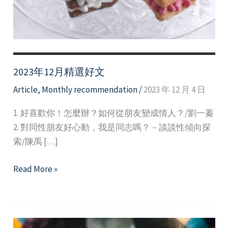
2023年12月精選好文
Article
,
Monthly recommendation
/
2023 年 12 月 4 日
1. 好喜歡你！怎麼辦？如何從朋友變成情人？/劉一蓁
2. 對同性朋友好心動，我是同志嗎？－談談性傾向探
索/陳禹 […]
2023
Read More »
年
12
月
精