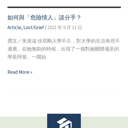
如何與「危險情人」談分手？
Article
,
Lost/Grief
/
2021 年 9 月 11 日
撰文／朱浚溢 佳琪剛入學不久，對大學的生活有些不
適應。在她無助的時候，出現了一個對她關懷備至的
學長阿發。一開始
如
Read More »
何
與
「危
險
情
人」
談