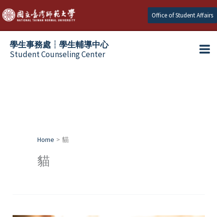
Skip
Office of Student Affairs
to
content
學生事務處┆學生輔導中心
Student Counseling Center
Home
貓
貓