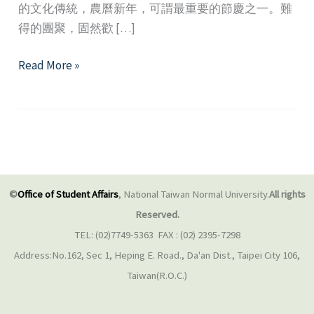
的文化傳統，農曆新年，可謂最重要的節慶之一。難
得的團聚，固然歡 […]
佳
Read More »
節，
家
結
—
淺
談
©
Office of Student Affairs
, National Taiwan Normal University.
All rights
家
Reserved.
庭
TEL: (02)7749-5363 FAX : (02) 2395-7298
團
Address:No.162, Sec 1, Heping E. Road., Da'an Dist., Taipei City 106,
聚
Taiwan(R.O.C.)
壓
力