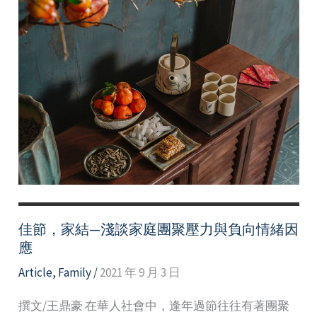
佳節，家結—淺談家庭團聚壓力與負向情緒因
應
Article
,
Family
/
2021 年 9 月 3 日
撰文/王鼎豪 在華人社會中，逢年過節往往有著團聚