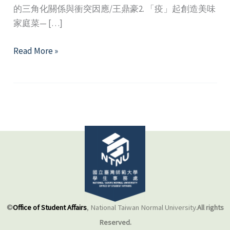
的三角化關係與衝突因應/王鼎豪2. 「疫」起創造美味
家庭菜— […]
2023
Read More »
年
1、
2
月
精
選
好
文
©
Office of Student Affairs
, National Taiwan Normal University.
All rights
Reserved.