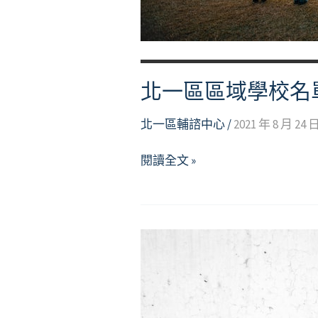
單
北一區區域學校名
北一區輔諮中心
/
2021 年 8 月 24 
北
閱讀全文 »
一
區
區
域
學
校
名