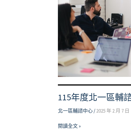
115年度北一區輔
北一區輔諮中心
/
2025 年 2 月 7 日
115
閱讀全文 »