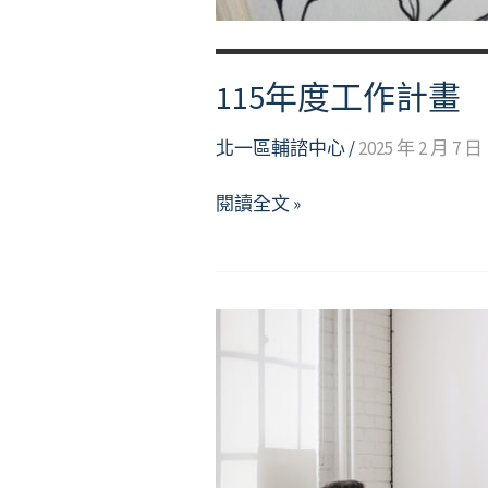
115年度工作計畫
北一區輔諮中心
/
2025 年 2 月 7 日
115
閱讀全文 »
年
度
工
作
計
畫