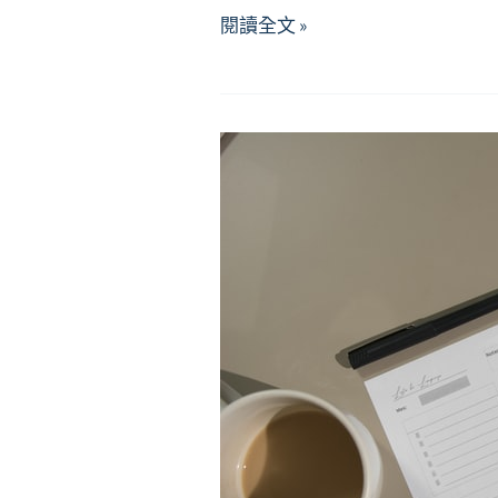
輔
閱讀全文 »
諮
中
心
實
施
要
點