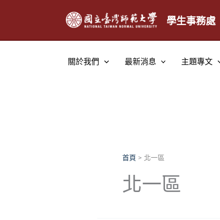
跳
至
學生事務處
主
要
內
關於我們
最新消息
主題專文
容
首頁
北一區
北一區