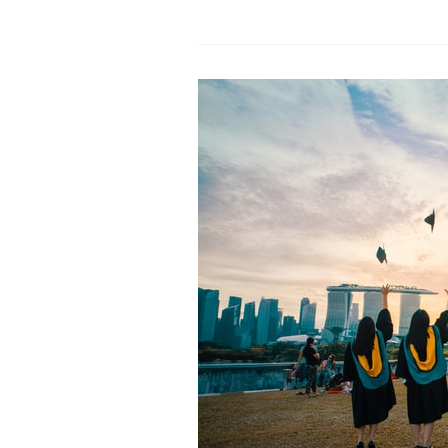
年
度
北
一
區
輔
諮
中
心
工
作
小
組
委
員
名