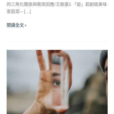
的三角化關係與衝突因應/王鼎豪2. 「疫」起創造美味
家庭菜— […]
2023
閱讀全文 »
年
1、
2
月
精
選
好
文