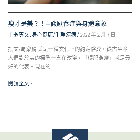
瘦才是美？！—談厭食症與身體意象
主題專文
,
身心健康/生理疾病
/
2022 年 2 月 7 日
撰文/周樂鵑 美是一種文化上的約定俗成，從古至今
人們對於美的標準一直在改變，「環肥燕瘦」就是最
好的代表。現在的
瘦
閱讀全文 »
才
是
美？！
—
談
厭