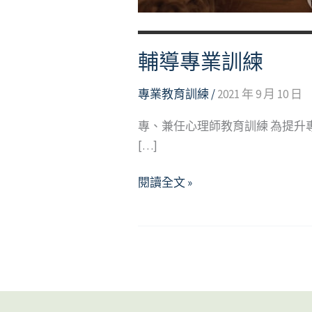
輔導專業訓練
專業教育訓練
/
2021 年 9 月 10 日
專、兼任心理師教育訓練 為提
[…]
輔
閱讀全文 »
導
專
業
訓
練