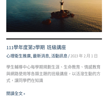
期 班
級
講
座
111學年度第2學期 班級講座
心理衛生推廣
,
最新消息
,
活動訊息
/
2023 年 2 月 1 日
學生輔導中心每學期規劃生涯、生命教育、情感教育
與網路使用等各類主題的班級講座，以活潑生動的方
式，讓同學們在知識
111
閱讀全文 »
學
年