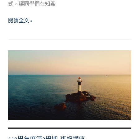
式，讓同學們在知識
111
閱讀全文 »
學
年
度
第
1
學
期 班
級
講
座