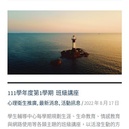
度
第
2
學
期 班
級
講
座
111學年度第1學期 班級講座
心理衛生推廣
,
最新消息
,
活動訊息
/
2022 年 8 月 17 日
學生輔導中心每學期規劃生涯、生命教育、情感教育
與網路使用等各類主題的班級講座，以活潑生動的方