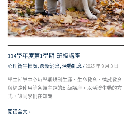
114學年度第1學期 班級講座
心理衛生推廣
,
最新消息
,
活動訊息
/
2025 年 9 月 3 日
學生輔導中心每學期規劃生涯、生命教育、情感教育
與網路使用等各類主題的班級講座，以活潑生動的方
式，讓同學們在知識
114
閱讀全文 »
學
年