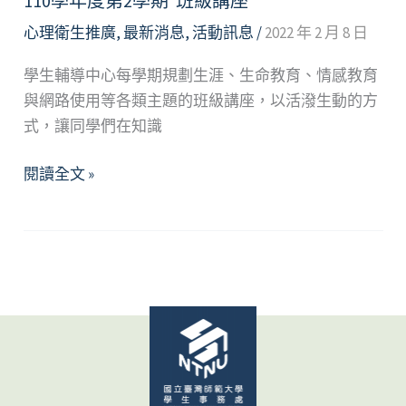
110學年度第2學期 班級講座
心理衛生推廣
,
最新消息
,
活動訊息
/
2022 年 2 月 8 日
學生輔導中心每學期規劃生涯、生命教育、情感教育
與網路使用等各類主題的班級講座，以活潑生動的方
式，讓同學們在知識
110
閱讀全文 »
學
年
度
第
2
學
期
班
級