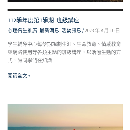
112學年度第1學期 班級講座
心理衛生推廣
,
最新消息
,
活動訊息
/
2023 年 8 月 10 日
學生輔導中心每學期規劃生涯、生命教育、情感教育
與網路使用等各類主題的班級講座，以活潑生動的方
式，讓同學們在知識
112
閱讀全文 »
學
年
度
第
1
學