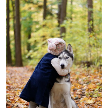
2
學
期 班
級
講
座