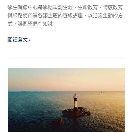
學生輔導中心每學期規劃生涯、生命教育、情感教育
與網路使用等各類主題的班級講座，以活潑生動的方
式，讓同學們在知識
113
閱讀全文 »
學
年
度
第
2
學
期 班
級
講
座