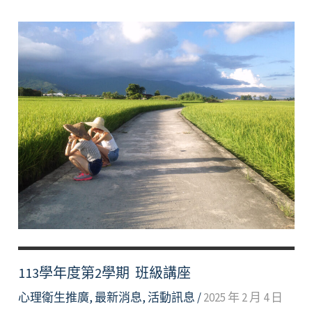
度
第
1
學
期 班
級
講
座
113學年度第2學期 班級講座
心理衛生推廣
,
最新消息
,
活動訊息
/
2025 年 2 月 4 日