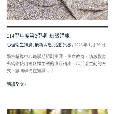
114學年度第2學期 班級講座
心理衛生推廣
,
最新消息
,
活動訊息
/
2026 年 1 月 26 日
學生輔導中心每學期規劃生涯、生命教育、情感教育
與網路使用等各類主題的班級講座，以活潑生動的方
式，讓同學們在知識 […]
114
閱讀全文 »
學
年
度
第