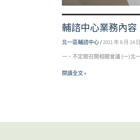
輔諮中心業務內容
北一區輔諮中心
/
2021 年 8 月 24 
一、不定期召開相關會議 (一)北一
輔
閱讀全文 »
諮
中
心
業
務
內
容