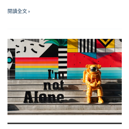
2026
閱讀全文 »
年
6
月
精
選
好
文