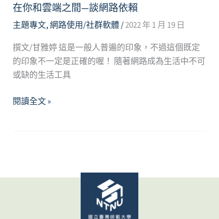
在你和雲端之間—談網路依賴
主題專文
,
網路使用/社群軟體
/
2022 年 1 月 19 日
撰文/甘雅婷 這是一般人普遍的印象，不過這個既定
的印象不一定是正確的喔！ 隨著網路成為生活中不可
或缺的生活工具
在
閱讀全文 »
你
和
雲
端
之
間
—
談