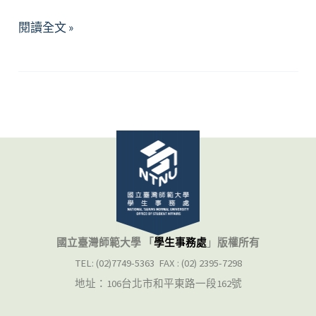
心
閱讀全文 »
理
諮
商
Q&A
國立臺灣師範大學 「
學生事務處
」
版權所有
TEL: (02)7749-5363 FAX : (02) 2395-7298
地址：106台北市和平東路一段162號