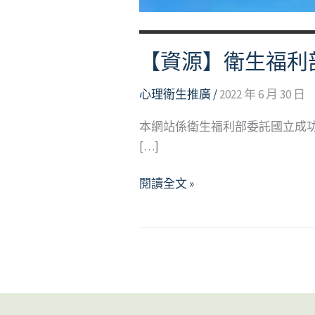
【資源】衛生福利
心理衛生推廣
/
2022 年 6 月 30 日
本網站係衛生福利部委託國立成
[…]
【資
閱讀全文 »
源】
衛
生
福
利
部