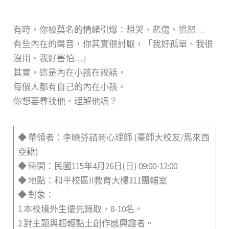
有時，你被莫名的情緒引爆：想哭、悲傷、憤怒…
有些內在的聲音，你其實很討厭，「我好孤單、我很
沒用、我好害怕…」
其實，這是內在小孩在說話，
每個人都有自己的內在小孩。
你想要尋找他、理解他嗎？
◆ 帶領者：李曉芬諮商心理師 (臺師大校友/馬來西
亞籍)
◆ 時間：民國115年4月26日(日) 09:00-12:00
◆ 地點：和平校區II教育大樓311團輔室
◆ 對象：
1.本校境外生優先錄取，8-10名。
2.對主題與超輕黏土創作感興趣者。