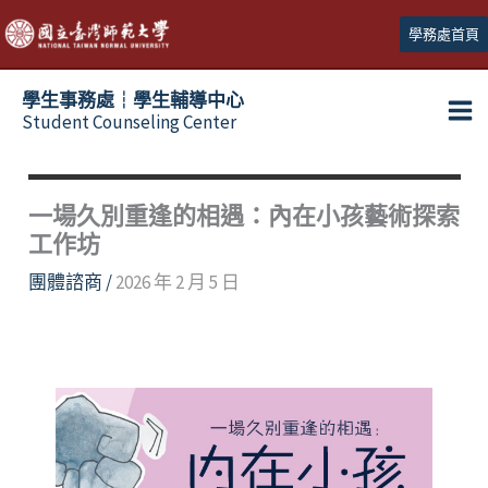
跳
學務處首頁
至
主
學生事務處┆學生輔導中心
要
Student Counseling Center
內
容
一場久別重逢的相遇：內在小孩藝術探索
工作坊
團體諮商
/
2026 年 2 月 5 日