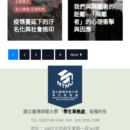
主題專文
我們與隔離者的
身心健康/生理疾病
距離─「隔離
疫情蔓延下的汙
者」的心理衝擊
名化與社會烙印
與因應
1
2
3
…
6
Next
國立臺灣師範大學 「
學生事務處
」
版權所有
TEL: (02)7749-5363 FAX : (02) 2395-7298
地址：106台北市和平東路一段162號