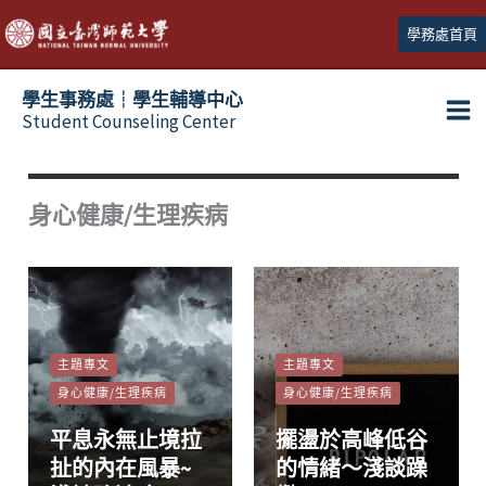
跳
學務處首頁
至
主
學生事務處┆學生輔導中心
要
Student Counseling Center
內
容
身心健康/生理疾病
主題專文
主題專文
身心健康/生理疾病
身心健康/生理疾病
平息永無止境拉
擺盪於高峰低谷
扯的內在風暴~
的情緒～淺談躁