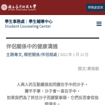
跳
學務處首頁
至
主
學生事務處┆學生輔導中心
要
Student Counseling Center
內
容
伴侶關係中的健康溝通
主題專文
,
親密關係/伴侶相處
/
2022 年 1 月 22 日
撰文/黃愉凱
人與人的互動關係如同握在手中的沙子。
攤平手掌，沙子會一直在手中。
如果我們為了抓住沙子而握緊拳頭，它們反而會從指
間溜走。