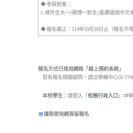
◆ 參與對象：
1. 境外生大一/碩博一新生 (能聽語說中文者
◆ 報名截止：114年10月20日止（報
報名方式已採用網路
「
線上預約系統
」
若有報名相關疑問，請洽學輔中心02-7749-
本校學生
：請登入「
校務行政入口
」
⇒
僅限使用網頁版報名