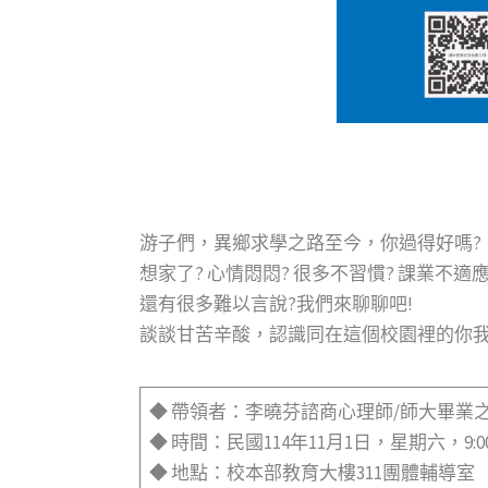
游子們，異鄉求學之路至今，你過得好嗎?
想家了? 心情悶悶? 很多不習慣? 課業不適應
還有很多難以言說?我們來聊聊吧!
談談甘苦辛酸，認識同在這個校園裡的你
◆ 帶領者：李曉芬諮商心理師/師大畢業
◆ 時間：民國114年11月1日，星期六，9:00-1
◆ 地點：校本部教育大樓311團體輔導室