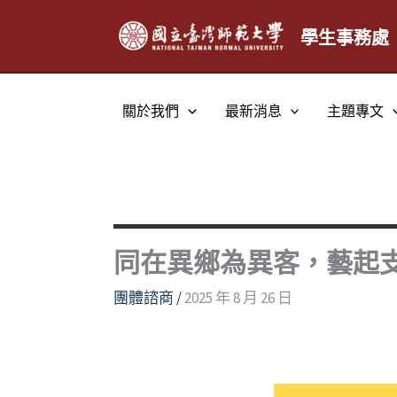
跳
至
學生事務處
主
要
內
關於我們
最新消息
主題專文
容
同在異鄉為異客，藝起
團體諮商
/
2025 年 8 月 26 日