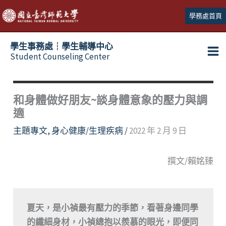
跳
學務處首頁
至
主
學生事務處┆學生輔導中心
要
Student Counseling Center
內
容
和身體做好朋友~談身體意象的壓力與調
適
主題專文
,
身心健康/生理疾病
/
2022 年 2 月 9 日
撰文/賴姳臻
夏天，是小禎最有壓力的季節，看著身邊同學
的纖細身材，小禎總抱以羨慕的眼光，即便同