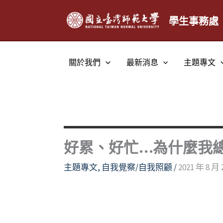
跳
至
學生事務處
主
要
內
關於我們
最新消息
主題專文
容
好累、好忙…為什麼我
主題專文
,
自我覺察/自我照顧
/
2021 年 8 月 