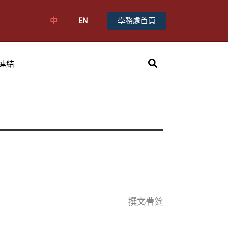
中
EN
學務處首頁
搜
連結
尋
撰文∕曹筳