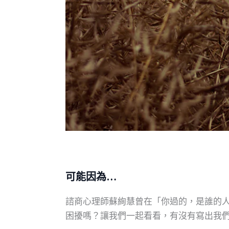
可能因為…
諮商心理師蘇絢慧曾在「你過的，是誰的
困擾嗎？讓我們一起看看，有沒有寫出我