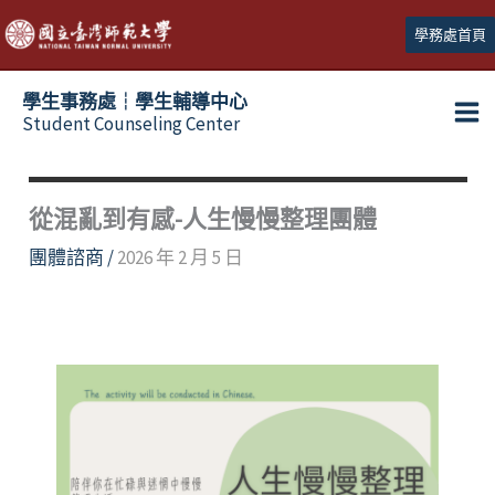
跳
學務處首頁
至
主
學生事務處┆學生輔導中心
要
Student Counseling Center
內
容
從混亂到有感-人生慢慢整理團體
團體諮商
/
2026 年 2 月 5 日