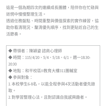
這是一個為期四次的連續成長團體，陪伴你在忙碌與
迷惘中慢慢整理生活。
透過任務盤點、時間重整與價值探索的實作練習，協
助你看清現況、釐清優先順序，找到更貼近自己的生
活節奏。
◆ 帶領者：陳穎姿 諮商心理師
◆ 時間：115/4/20、5/4、5/18、6/1，週一18:30-
20:30
◆ 地點：和平校區II教育大樓311團輔室
◆ 參與對象：
1. 本校學生6-8名，以能全程參與4次活動者優先錄
取。
2. 對學習整理心法，且對認識自我感興趣者。