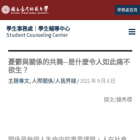
跳
學務處首頁
至
主
學生事務處┆學生輔導中心
要
Student Counseling Center
內
容
憂鬱與關係的共舞─是什麼令人如此痛不
欲生？
主題專文
,
人際關係/人我界線
/
2021 年 9 月 6 日
撰文/鍾秀櫻
關係是每個人生命中的重要課題，人在社會