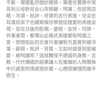
不斷、理還亂的微妙關係。筆者在實務中常
見到父母對兒女心存照顧、呵護；但卻用忽
略、冷漠、批評、苛責的言行表達，兒女在
耳濡目染下也觀察模仿學習這樣愛的表達呈
現，並在日後的配偶、婆媳、友伴、同儕、
共事者間，都慣以此模式表達愛和呵護之
意，想想如此的交會只會讓對方直覺到被冷
落、鄙視、批評、苛責，又如何感受到是被
愛、被呵護呢？這就難怪不適當的身教、言
教，代代傳遞的結果讓人在複雜的人際關係
中只感受到情感受折磨，心裡受摧殘而痛不
欲生。