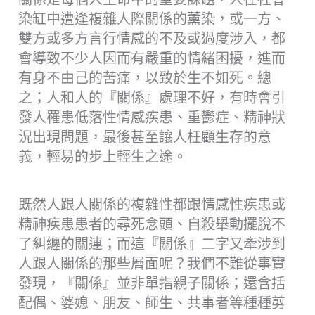
染缸中遭逢複雜人際關係的薰染，或一方、
雙方或多方言行情感的不及或過度涉入，都
會導致不少人因而有嚴重的情緒困擾，進而
有身不由己的苦痛，以致於生不如死。總
之；人和人的『關係』處理不好，有時會引
發人罹患低落性情感疾患、重鬱症、精神狀
況出現問題，最後甚至讓人枉顧生存的意
義，輕易的步上輕生之途。
既然人跟人關係的複雜性都跟情感性疾患或
精神疾患患者的尋死念頭、自殺舉動擺脫不
了糾纏的關連；而這『關係』二字又牽涉到
人跟人關係的那些層面呢？我們不難從事實
發現，『關係』並非單指親子關係；還含括
配偶、婆媳、朋友、師生、共事者等種種剪