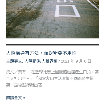
關
係
中
的
自
己
人際溝通有方法，面對衝突不用怕
主題專文
,
人際關係/人我界線
/
2021 年 9 月 8 日
撰文／黃有 「在籃球比賽上因肢體碰撞產生口角，甚
至大打出手。」「和室友因生活習慣不同而發生衝
突，最後選擇搬出宿
人
閱讀全文 »
際