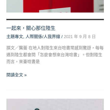
際
的
親
密
一起來，關心那位陸生
與
主題專文
,
人際關係/人我界線
/
2021 年 9 月 8 日
自
主
撰文／龔蕾 在地人對陸生來台唸書常感到驚訝，每每
遇到陸生都會問「怎麼會想來台灣唸書」。但對陸生
而言，來臺唸書是
一
閱讀全文 »
起
來，
關
心
那