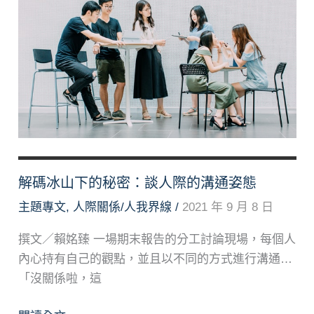
位
陸
生
解碼冰山下的秘密：談人際的溝通姿態
主題專文
,
人際關係/人我界線
/
2021 年 9 月 8 日
撰文／賴姳臻 一場期末報告的分工討論現場，每個人
內心持有自己的觀點，並且以不同的方式進行溝通…
「沒關係啦，這