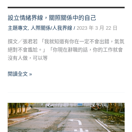
眾
樂
設立情緒界線，關照關係中的自己
主題專文
,
人際關係/人我界線
/
2023 年 3 月 22 日
撰文／張君若 「我就知道有你在一定不會出錯，氣氛
絕對不會尷尬。」「你現在辭職的話，你的工作就會
沒有人做，可以等
設
閱讀全文 »
立
情
緒
界
線，
關
照