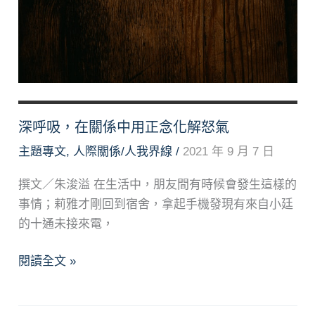
深呼吸，在關係中用正念化解怒氣
主題專文
,
人際關係/人我界線
/
2021 年 9 月 7 日
撰文／朱浚溢 在生活中，朋友間有時候會發生這樣的
事情；莉雅才剛回到宿舍，拿起手機發現有來自小廷
的十通未接來電，
深
閱讀全文 »
呼
吸，