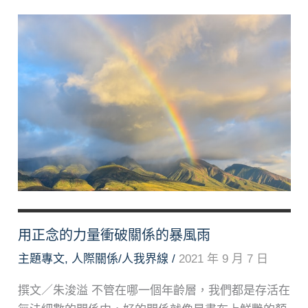
在
關
係
中
用
正
念
化
解
怒
氣
用正念的力量衝破關係的暴風雨
主題專文
,
人際關係/人我界線
/
2021 年 9 月 7 日
撰文／朱浚溢 不管在哪一個年齡層，我們都是存活在