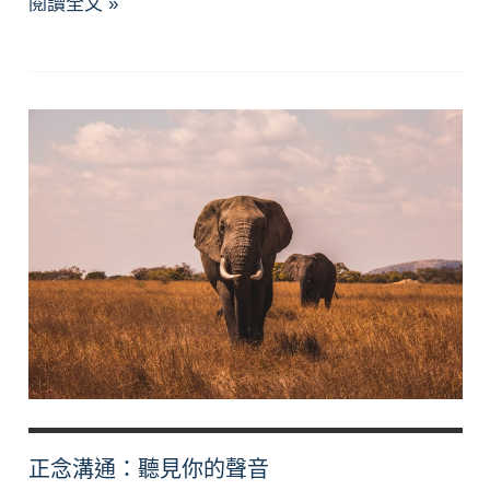
解
閱讀全文 »
碼
冰
山
下
的
秘
密：
談
人
際
的
溝
通
姿
態
正念溝通：聽見你的聲音