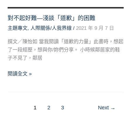
對不起好難—淺談「道歉」的困難
主題專文
,
人際關係/人我界線
/
2021 年 9 月 7 日
撰文／陳怡如 當我閱讀「道歉的力量」此書時，想起
了一段經歷，想與你/妳們分享。 小時候鄰居家的鞋
子不見了，鄰居
對
閱讀全文 »
不
起
好
難
1
2
3
Next
→
—
淺
談