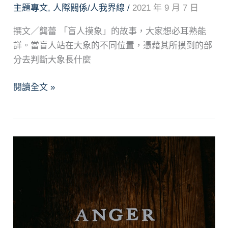
主題專文
,
人際關係/人我界線
/
2021 年 9 月 7 日
撰文／龔蕾 「盲人摸象」的故事，大家想必耳熟能
詳。當盲人站在大象的不同位置，憑藉其所摸到的部
分去判斷大象長什麼
正
閱讀全文 »
念
溝
通：
聽
見
你
的
聲
音