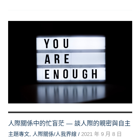
溝
通
有
方
法，
面
對
衝
突
不
用
怕
人際關係中的忙盲茫 — 談人際的親密與自主
主題專文
,
人際關係/人我界線
/
2021 年 9 月 8 日