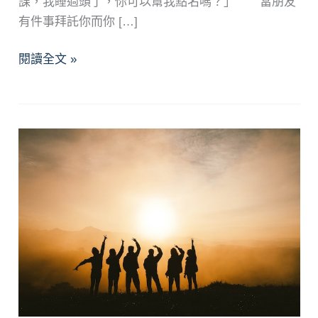
課，我睡過頭了，你可以幫我點名嗎？」 當朋友
有件事拜託你而你 […]
和
閱讀全文 »
諧
的
邊
界：
人
際
關
係
中
的
獨
樂
與