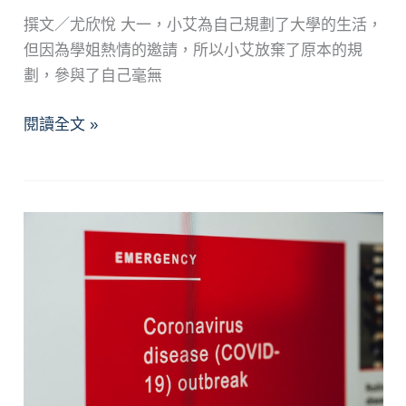
撰文／尤欣悅 大一，小艾為自己規劃了大學的生活，
但因為學姐熱情的邀請，所以小艾放棄了原本的規
劃，參與了自己毫無
人
閱讀全文 »
際
關
係
中
的
忙
盲
茫
—
談
人