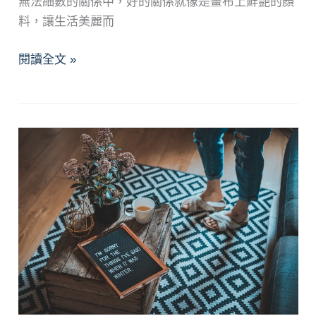
無法細數的關係中，好的關係就像是畫布上鮮艷的顏
料，讓生活美麗而
用
閱讀全文 »
正
念
的
力
量
衝
破
關
係
的
暴
風
雨