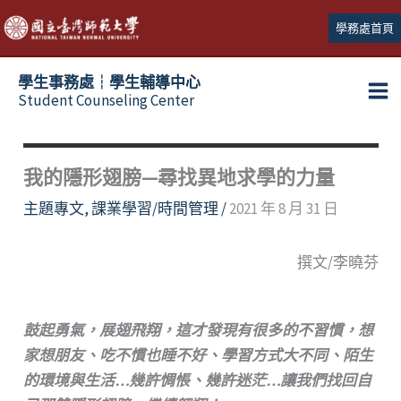
跳
學務處首頁
至
主
學生事務處┆學生輔導中心
要
Student Counseling Center
內
容
我的隱形翅膀—尋找異地求學的力量
主題專文
,
課業學習/時間管理
/
2021 年 8 月 31 日
撰文/李曉芬
鼓起勇氣，展翅飛翔，這才發現有很多的不習慣，想
家想朋友、吃不慣也睡不好、學習方式大不同、陌生
的環境與生活…幾許惆悵、幾許迷茫…讓我們找回自