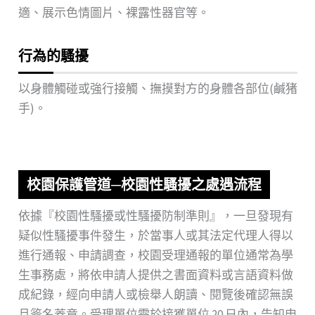
適、展示色情圖片、裸露性器官等。
行為的騷擾
以身體觸碰或強行接觸、撫摸對方的身體各部位(鹹猪
手)。
校園保護管道─校園性騷擾之處遇流程
依據『校園性騷擾或性騷擾防制準則』，一旦發現有
疑似性騷擾事件發生，於當事人或其法定代理人得以
進行通報、申請調查，校園受理通報的單位通常為學
生事務處，將依申請人提供之書面資料或言語資料做
成紀錄，經向申請人或檢舉人朗讀、閱覽後確認無誤
且簽名蓋章。受理單位需於接獲單位 20 日內，告知申