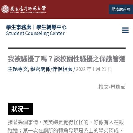
跳
學務處首頁
至
主
學生事務處┆學生輔導中心
要
Student Counseling Center
內
容
我被騷擾了嗎？談校園性騷擾之保護管道
主題專文
,
親密關係/伴侶相處
/
2022 年 1 月 21 日
撰文/景瓊茹
狀況一
接著幾個事情，美美總是覺得怪怪的，好像有人在跟
蹤她；某一次在廁所的轉角發現是系上的學弟阿成，