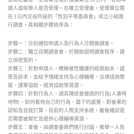
請人或檢舉人是否受理。在確立受理後，受理單位需
在 3 日內交由所設的「性別平等委員會」成立小組進
行調查，其相關步驟依序為：
步驟一：分別通知申請人及行為人分開做調查。
步驟二：獨立召開調查會，於開始說明調查程序、建
立保密契約。
步驟三：針對申請人，暸解被性騷擾的經過始末、感
受及訴求，並給予情緒支持及心理輔導、法律諮詢管
道、課業協助、經濟協助等資源。
步驟四：針對行為人，請其陳述曾做過的行為(人事時
地物)、如何看待自己的行為、當下的感覺、對後果的
認知及自我打算、目前的人際支持系統，最後確認是
否需要被幫忙及提供心理輔導資源。
步驟五：會後，由調查委員們進行討論，推舉一人負