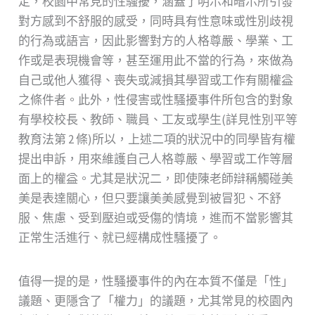
定，校園中常見的性騷擾，涵蓋了明示和暗示所引發
對方感到不舒服的感受，同時具有性意味或性別歧視
的行為或語言，因此影響對方的人格尊嚴、學業、工
作或是表現機會等，甚至運用此不當的行為，來做為
自己或他人獲得、喪失或減損其學習或工作有關權益
之條件者。此外，性侵害或性騷擾事件所包含的對象
有學校校長、教師、職員、工友或學生(詳見性別平等
教育法第 2 條)所以，上述二項的狀況中的同學皆有權
提出申訴，用來維護自己人格尊嚴、學習或工作等層
面上的權益。尤其是狀況二，即使陳老師辯稱觸碰美
美是表達關心，但只要讓美美感覺到被冒犯、不舒
服、焦慮、受到壓迫或受傷的情境，進而不當影響其
正常生活進行、就已經構成性騷擾了。
值得一提的是，性騷擾事件的內在本質不僅是「性」
議題、更隱含了「權力」的議題，尤其常見的校園內