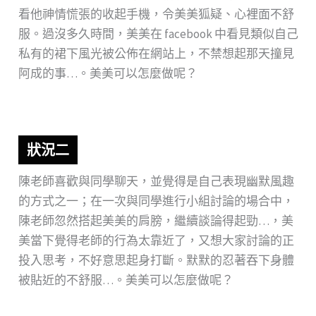
看他神情慌張的收起手機，令美美狐疑、心裡面不舒
服。過沒多久時間，美美在 facebook 中看見類似自己
私有的裙下風光被公佈在網站上，不禁想起那天撞見
阿成的事…。美美可以怎麼做呢？
狀況二
陳老師喜歡與同學聊天，並覺得是自己表現幽默風趣
的方式之一；在一次與同學進行小組討論的場合中，
陳老師忽然搭起美美的肩膀，繼續談論得起勁…，美
美當下覺得老師的行為太靠近了，又想大家討論的正
投入思考，不好意思起身打斷。默默的忍著吞下身體
被貼近的不舒服…。美美可以怎麼做呢？