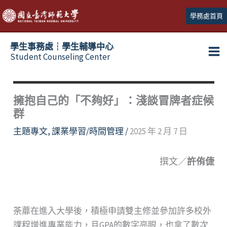
跳
學務處首頁
至
主
學生事務處┆學生輔導中心
要
Student Counseling Center
內
容
擁抱自己的「不夠好」：淺談冒牌者症候
群
主題專文
,
課業學習/時間管理
/
2025 年 2 月 7 日
撰文／
許侑倢
荼蘼在進入大學後，積極申請雙主修並參加許多校外
課程增進專業能力，且GPA的數字亮眼，也拿了數次