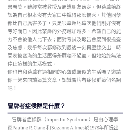
書卷獎。雖經常被教授及周遭朋友肯定，但荼蘼始終
認為自己根本沒有大家口中說得那麼優秀，其他同學
都比自己厲害多了，只是很幸運地這次他們剛好沒有
考好而已。因此荼蘼的外務越加越多，希望自己的能
力不會被他人比下去；面對考試及報告會感到很擔憂
及焦慮，幾乎每次都修改到最後一刻再壓線交出。時
間表被塞滿的生活壓得荼蘼喘不過氣，但她始終無法
停止這樣的生活模式。
你也曾和荼蘼有過相同的心聲或類似的生活嗎？邀請
你一起來閱讀這篇文章，認識冒牌者症候群這個名詞
吧！
冒牌者症候群是什麼？
冒牌者症候群（Impostor Syndrome）是由心理學
家Pauline R. Clane 和Suzanne A. Imes於1978年所提出