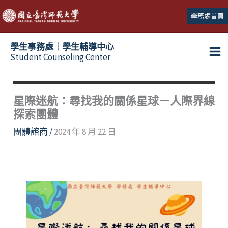
跳
學務處首頁
至
主
學生事務處┆學生輔導中心
要
Student Counseling Center
內
容
星際迷航：尋找我的關係星球－人際界線
探索團體
團體諮商
/
2024 年 8 月 22 日