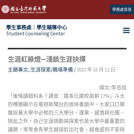
跳
學務處首頁
至
主
學生事務處┆學生輔導中心
要
Student Counseling Center
內
容
生涯紅綠燈—淺談生涯抉擇
主題專文
,
生涯探索/職場準備
/
2021 年 10 月 12 日
撰文/李岳烜
「後悔讀錯科系？調查：選系比選校高薪 17%」斗大
的標題顯示在電視新聞台的放映畫面中，大家口口聲
聲說著大學中必修的三大學分，課業、感情與社團，
除此之外，自己生涯規劃與探索也是大學中最重要的
議題。常常會有學生越接近出社會，越會感到不安與