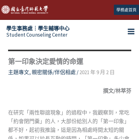
跳
學務處首頁
至
主
學生事務處┆學生輔導中心
要
Student Counseling Center
內
容
第一印象決定愛情的命運
主題專文
,
親密關係/伴侶相處
/
2021 年 9 月 2 日
撰文/林萃芬
在研究「兩性聯誼現象」的過程中，我觀察到，常吃
「約會閉門羹」的人，大部份給別人的「第一印象」
都不好，起初我推論，這是因為相處時間太短的關
係，如果可以拉長互動的時間，「第一印象」多少會