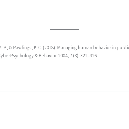
 M. P., & Rawlings, K. C. (2018). Managing human behavior in publ
 CyberPsychology & Behavior. 2004, 7 (3): 321–326