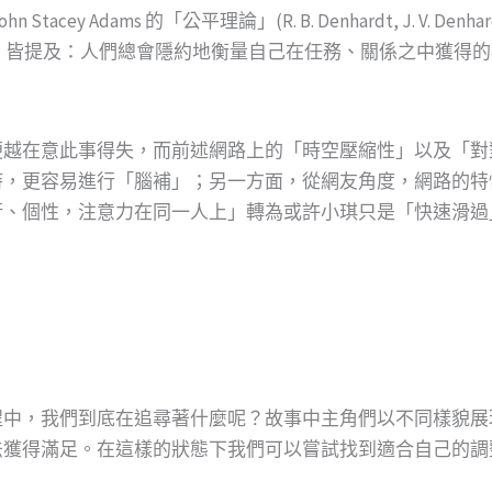
s 的「公平理論」(R. B. Denhardt, J. V. Denhardt, M. P. A
社會交換理論」皆提及：人們總會隱約地衡量自己在任務、關係之中
便越在意此事得失，而前述網路上的「時空壓縮性」以及「對
時，更容易進行「腦補」；另一方面，從網友角度，網路的特
行、個性，注意力在同一人上」轉為或許小琪只是「快速滑過
程中，我們到底在追尋著什麼呢？故事中主角們以不同樣貌展
法獲得滿足。在這樣的狀態下我們可以嘗試找到適合自己的調