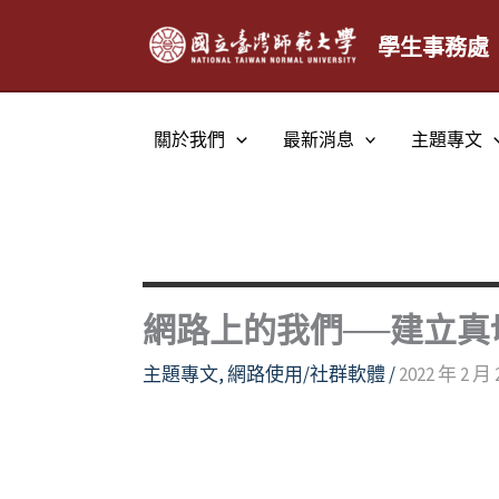
跳
至
學生事務處
主
要
內
關於我們
最新消息
主題專文
容
網路上的我們──建立真
主題專文
,
網路使用/社群軟體
/
2022 年 2 月 