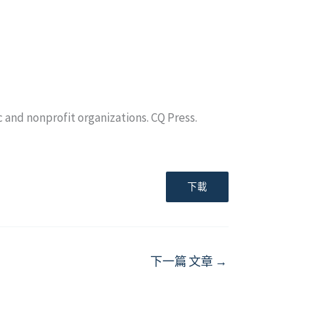
ic and nonprofit organizations. CQ Press.
下載
下一篇 文章
→