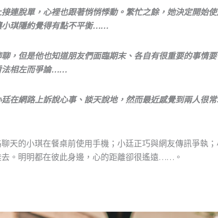
上接連脫單，心裡也跟著悄悄悸動。繁忙之餘，她決定開始使
讓小琪隱約覺得有點不平衡……
聊聊，但是他也知道朋友們面臨期末、各自有很重要的事情要
看法相左而爭論……
小廷在網路上訴說心事、談天說地，然而最近感覺到兩人很常
路聊天的小琪在餐桌前使用手機；小廷正巧與網友傳訊爭執；
離去。明明都在彼此身邊，心的距離卻很遙遠……。