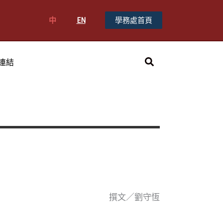
中
EN
學務處首頁
搜
連結
尋
撰文／劉守恆