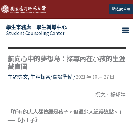
跳
學務處首頁
至
主
學生事務處┆學生輔導中心
要
Student Counseling Center
內
容
航向心中的夢想島：探尋內在小孩的生涯
藏寶圖
主題專文
,
生涯探索/職場準備
/
2021 年 10 月 27 日
撰文／楊郁婷
「所有的大人都曾經是孩子，但很少人記得這點。」
──《小王子》