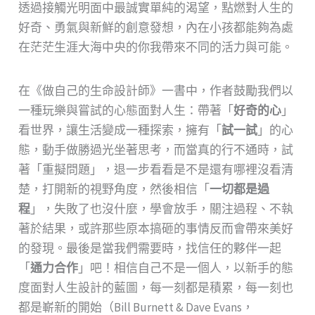
透過接觸光明面中最誠實單純的渴望，點燃對人生的
好奇、勇氣與新鮮的創意發想，內在小孩都能夠為處
在茫茫生涯大海中央的你我帶來不同的活力與可能。
在《做自己的生命設計師》一書中，作者鼓勵我們以
一種玩樂與嘗試的心態面對人生：帶著「
好奇的心
」
看世界，讓生活變成一種探索，擁有「
試一試
」的心
態，動手做勝過光坐著思考，而當真的行不通時，試
著「重擬問題」，退一步看看是不是還有哪裡沒看清
楚，打開新的視野角度，然後相信「
一切都是過
程
」，失敗了也沒什麼，學會放手，關注過程、不執
著於結果，或許那些原本搞砸的事情反而會帶來美好
的發現。最後是當我們需要時，找信任的夥伴一起
「
通力合作
」吧！相信自己不是一個人，以新手的態
度面對人生設計的藍圖，每一刻都是積累，每一刻也
都是嶄新的開始（Bill Burnett & Dave Evans，