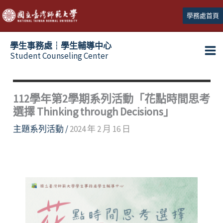
跳
學務處首頁
至
主
學生事務處┆學生輔導中心
要
Student Counseling Center
內
容
112學年第2學期系列活動「花點時間思考
選擇 Thinking through Decisions」
主題系列活動
/
2024 年 2 月 16 日