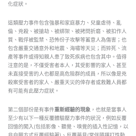
化症狀。
這類壓力事件包含強暴和家庭暴力、兒童虐待、亂
倫、兇殺、被搶劫、被綁架、被拷問折磨、被扣作人
質、戰俘被監禁、恐怖份子攻擊等蓄意人為傷害；也
包含嚴重交通意外和地震、海嘯等天災；而猝死、流
產等事件或得知親人患了致死疾病也包含其中。值得
注意的是，不僅受害者本人，其受影響的家人、甚至
未直接受害的人也都是高危險群的成員，所以像是兇
殺案受害者的家人、嚴重天災的倖存者或救難人員都
有可能有此壓力症狀。
第二個部份是有事件
重新經驗的現象
，也就是當事人
至少有以下一種反覆體驗壓力事件的狀況，例如反覆
回憶的闖入(包括影像、聽覺、嗅覺的插入性記憶，以
非自願方式反覆經驗著)、反覆夢見(常伴隨揮打性動