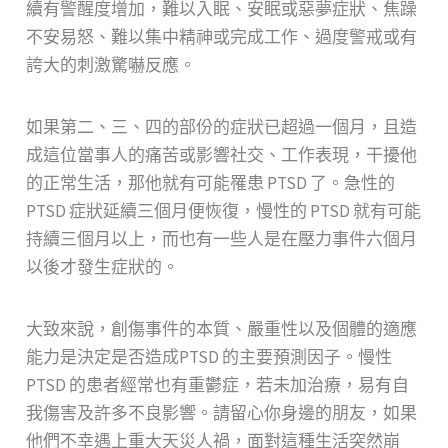
續有警醒度增加，難以入眠、安眠或惡夢症狀、焦躁
不安易怒、難以集中精神或完成工作、過度警戒或有
誇大的刺激驚嚇反應。
如果第二、三、四的部份的症狀已超過一個月，且造
成這位當事人的痛苦或影響社交、工作表現，干擾他
的正常生活，那他就有可能罹患 PTSD 了。急性的
PTSD 症狀延續三個月便恢復，慢性的 PTSD 就有可能
持續三個月以上，而也有一些人是在壓力事件六個月
以後才發生症狀的。
大致來說，創傷事件的本質、嚴重性以及個體的適應
能力是決定是否造成PTSD 的主要預測因子。慢性
PTSD 的患者經常也有重鬱症，若未加治療，易有自
我傷害及許多不良影響。請留心你身邊的朋友，如果
他們不幸遇上重大天災人禍，面對這種生活突然崩