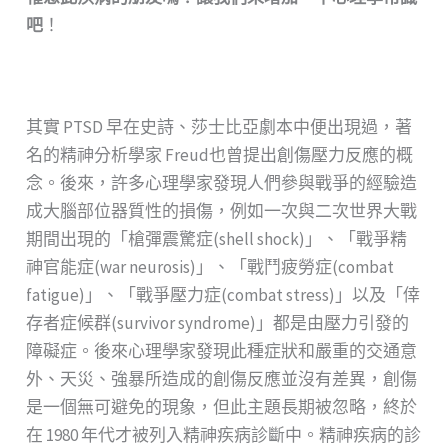
吧
！
其實 PTSD 早在史詩、莎士比亞劇本中便出現過，著
名的精神分析學家 Freud也曾提出創傷壓力反應的概
念。後來，許多心理學家發現人們參與戰爭的經驗造
成大腦部位器質性的損傷，例如一次與二次世界大戰
期間出現的「槍彈震驚症(shell shock)」、「戰爭精
神官能症(war neurosis)」、「戰鬥疲勞症(combat
fatigue)」、「戰爭壓力症(combat stress)」以及「倖
存者症候群(survivor syndrome)」都是由壓力引發的
障礙症。後來心理學家發現此種症狀和嚴重的交通意
外、天災、強暴所造成的創傷反應並沒有差異，創傷
是一個無可避免的現象，但此主題長期被忽略，終於
在 1980 年代才被列入精神疾病診斷中。精神疾病的診