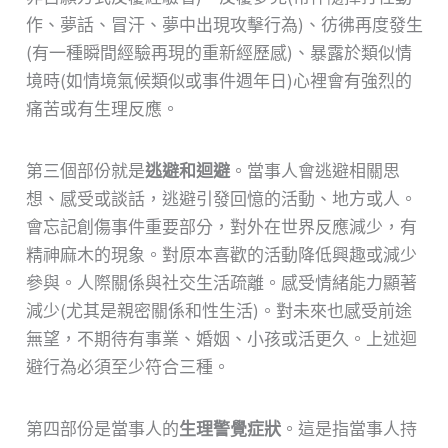
作、夢話、冒汗、夢中出現攻擊行為)、彷彿再度發生
(有一種瞬間經驗再現的重新經歷感)、暴露於類似情
境時(如情境氣候類似或事件週年日)心裡會有強烈的
痛苦或有生理反應。
第三個部份就是
逃避和迴避
。當事人會逃避相關思
想、感受或談話，逃避引發回憶的活動、地方或人。
會忘記創傷事件重要部分，對外在世界反應減少，有
精神麻木的現象。對原本喜歡的活動降低興趣或減少
參與。人際關係與社交生活疏離。感受情緒能力顯著
減少(尤其是親密關係和性生活)。對未來也感受前途
無望，不期待有事業、婚姻、小孩或活更久。上述迴
避行為必須至少符合三種。
第四部份是當事人的
生理警覺症狀
。這是指當事人持