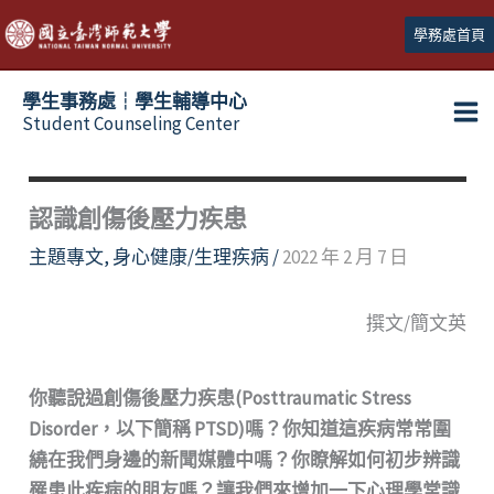
跳
學務處首頁
至
主
學生事務處┆學生輔導中心
要
Student Counseling Center
內
容
認識創傷後壓力疾患
主題專文
,
身心健康/生理疾病
/
2022 年 2 月 7 日
撰文/簡文英
你聽說過創傷後壓力疾患(Posttraumatic Stress
Disorder，以下簡稱 PTSD)嗎？你知道這疾病常常圍
繞在我們身邊的新聞媒體中嗎？你瞭解如何初步辨識
罹患此疾病的朋友嗎？讓我們來增加一下心理學常識