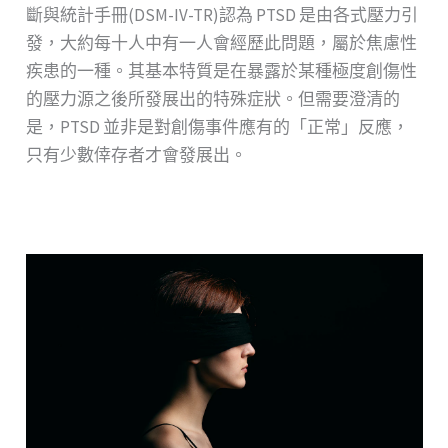
斷與統計手冊(DSM-IV-TR)認為 PTSD 是由各式壓力引
發，大約每十人中有一人會經歷此問題，屬於焦慮性
疾患的一種。其基本特質是在暴露於某種極度創傷性
的壓力源之後所發展出的特殊症狀。但需要澄清的
是，PTSD 並非是對創傷事件應有的「正常」反應，
只有少數倖存者才會發展出。