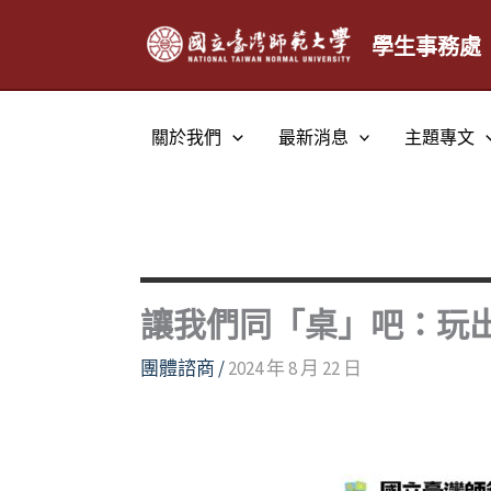
跳
至
學生事務處
主
要
內
關於我們
最新消息
主題專文
容
讓我們同「桌」吧：玩
團體諮商
/
2024 年 8 月 22 日