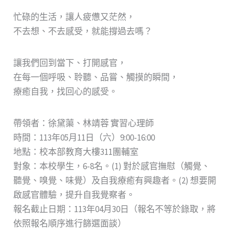
忙碌的生活，讓人疲憊又茫然，
不去想、不去感受，就能撐過去嗎？
讓我們回到當下、打開感官，
在每一個呼吸、聆聽、品嘗、觸摸的瞬間，
療癒自我，找回心的感受。
帶領者：徐黛蕖、林靖蓉 實習心理師
時間：113年05月11日（六）9:00-16:00
地點：校本部教育大樓311團輔室
對象：本校學生，6-8名。(1) 對於感官撫慰（觸覺、
聽覺、嗅覺、味覺）及自我療癒有興趣者。(2) 想要開
啟感官體驗，提升自我覺察者。
報名截止日期：113年04月30日（報名不等於錄取，將
依照報名順序進行篩選面談）