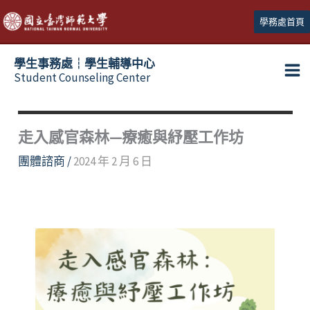
跳
學務處首頁
至
主
學生事務處┆學生輔導中心
要
Student Counseling Center
內
容
走入感官森林—療癒與紓壓工作坊
團體諮商
/
2024 年 2 月 6 日