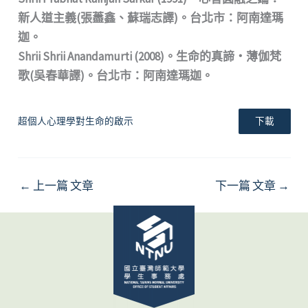
新⼈道主義(張藎鑫、蘇瑞志譯)。台北市：阿南達瑪
迦。
Shrii Shrii Anandamurti (2008)。⽣命的真諦・薄伽梵
歌(吳春華譯)。台北市：阿南達瑪迦。
超個⼈⼼理學對⽣命的啟⽰
下載
←
上一篇 文章
下一篇 文章
→