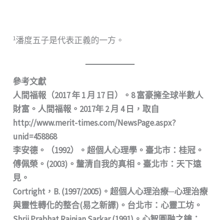
1
潘度五⼦是代表正義的⼀⽅。
參考⽂獻
⼈間福報（2017 年 1 ⽉ 17 ⽇）。8 富豪擁全球半數⼈
財富。⼈間福報。2017年 2 ⽉ 4 ⽇，取⾃
http://www.merit-times.com/NewsPage.aspx?
unid=458868
李安德。（1992）。超個⼈⼼理學。臺北市：桂冠。
傅佩榮。(2003)。釐清⾃我的真相。臺北市：天下遠
⾒。
Cortright，B. (1997/2005)。超個⼈⼼理治療─⼼理治療
與靈性轉化的整合(易之新譯)。台北市：⼼靈⼯坊。
Shrii Prabhat Rainjan Sarkar (1991)。⼼智圓融之鑰：