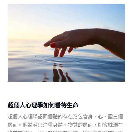
超個⼈⼼理學如何看待⽣命
超個⼈⼼理學認同個體的存在乃包含⾝、⼼、靈三個
層⾯。個體若只注重⾝體、物質的層⾯，則會耽溺在