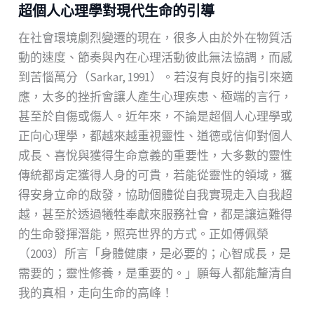
超個⼈⼼理學對現代⽣命的引導
在社會環境劇烈變遷的現在，很多⼈由於外在物質活
動的速度、節奏與內在⼼理活動彼此無法協調，⽽感
到苦惱萬分（Sarkar, 1991）。若沒有良好的指引來適
應，太多的挫折會讓⼈產⽣⼼理疾患、極端的⾔⾏，
甚⾄於⾃傷或傷⼈。近年來，不論是超個⼈⼼理學或
正向⼼理學，都越來越重視靈性、道德或信仰對個⼈
成⾧、喜悅與獲得⽣命意義的重要性，⼤多數的靈性
傳統都肯定獲得⼈⾝的可貴，若能從靈性的領域，獲
得安⾝⽴命的啟發，協助個體從⾃我實現⾛⼊⾃我超
越，甚⾄於透過犧牲奉獻來服務社會，都是讓這難得
的⽣命發揮潛能，照亮世界的⽅式。正如傅佩榮
（2003）所⾔「⾝體健康，是必要的；⼼智成⾧，是
需要的；靈性修養，是重要的。」願每⼈都能釐清⾃
我的真相，⾛向⽣命的⾼峰！