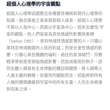
超個⼈⼼理學的宇宙觀點
超個⼈⼼理學試圖整合各種靈性傳統和現代⼼理學的
知識，融合兩者之⾧來幫助個⼈成⾧，超個⼈⼼理學
不再以⼈為中⼼，⽽是以宇宙為中⼼。若失去靈性/宇
宙的觀點，則⼈們容易為其他情感所影響與束縛
（Sarkar, 1991），受到地域性情感影響的⼈，只關⼼
某特定地域範圍內⼈民的利益；⽽受社會性情感的影
響，只關⼼某些團體的福利，過往的泉漳械⾾、宗教
戰爭等就是受狹隘情感影響，⽽造成衝突的例⼦。認
同全體⼈類皆有⽣命悸動的體認與關懷，將⼈類帶⼊
⼈道主義的範疇，從靈性的觀點⽽⾔，若能將對所有
⼈類的關懷擴展到宇宙中的所有⽣靈，⼈的⽣命將達
到完美之境。