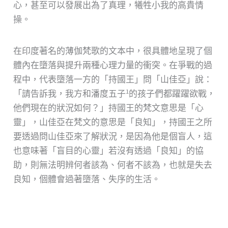
⼼，甚⾄可以發展出為了真理，犧牲⼩我的⾼貴情
操。
在印度著名的薄伽梵歌的⽂本中，很具體地呈現了個
體內在墮落與提升兩種⼼理⼒量的衝突。在爭戰的過
程中，代表墮落⼀⽅的「持國王」問「⼭佳亞」說：
1
「請告訴我，我⽅和潘度五⼦
的孩⼦們都躍躍欲戰，
他們現在的狀況如何？」持國王的梵⽂意思是「⼼
靈」，⼭佳亞在梵⽂的意思是「良知」，持國王之所
要透過問⼭佳亞來了解狀況，是因為他是個盲⼈，這
也意味著「盲⽬的⼼靈」若沒有透過「良知」的協
助，則無法明辨何者該為、何者不該為，也就是失去
良知，個體會過著墮落、失序的⽣活。