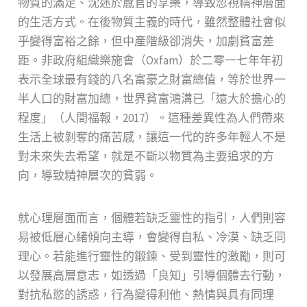
物質的滿⾜、沈迷於感官的享樂，導致忽視精神層⾯
的⽣活⽅式。在後物質主義的時代，雖然整體社會似
乎變得富裕之餘，但中產階級卻消失，加劇貧富差
距。⾮政府組織樂施會（Oxfam）於⼆零⼀七年年初
表⽰全球最有錢的⼋名富豪之財富總值，等於世界⼀
半⼈⼝的財富加總，世界貧富鴻溝已「遠⼤於擔⼼的
程度」（⼈間福報，2017）。這種差異性為⼈們帶來
⽣活上被剝奪的痛苦感，讓這⼀代的許多年輕⼈不是
對未來失去希望，就是不斷以物質為主要追求的⽅
向，導致精神層次的貧弱。
就⼼理層⾯⽽⾔，個體若缺乏靈性的指引，⼈們則容
易被低層⼼緒傾向主導，會變得⾃私、冷漠、缺乏同
理⼼。若能進⾏靈性的鍛鍊、受到靈性的激勵，則可
以發展⾼層意志，如透過「良知」引導個體去⾏動，
對抗私慾的誘惑，⾏為變得利他、熱情與具有同理