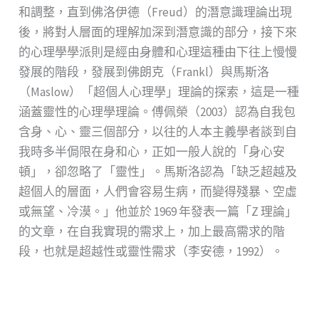
和調整，直到佛洛伊德（Freud）的潛意識理論出現
後，將對⼈層⾯的理解加深到潛意識的部分，接下來
的⼼理學學派則是經由⾝體和⼼理這種由下往上慢慢
發展的階段，發展到佛朗克（Frankl）與⾺斯洛
（Maslow）「超個⼈⼼理學」理論的探索，這是⼀種
涵蓋靈性的⼼理學理論。傅佩榮（2003）認為⾃我包
含⾝、⼼、靈三個部分，以往的⼈本主義學者談到⾃
我時多半侷限在⾝和⼼，正如⼀般⼈說的「⾝⼼安
頓」，卻忽略了「靈性」。⾺斯洛認為「缺乏超越及
超個⼈的層⾯，⼈們會容易⽣病，⽽變得殘暴、空虛
或無望、冷漠。」他並於 1969 年發表⼀篇「Z 理論」
的⽂章，在⾃我實現的需求上，加上最⾼需求的階
段，也就是超越性或靈性需求（李安德，1992）。