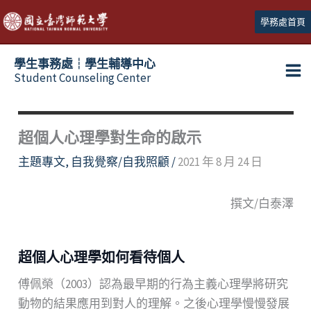
跳
學務處首頁
至
主
學生事務處┆學生輔導中心
要
Student Counseling Center
內
容
超個⼈⼼理學對⽣命的啟⽰
主題專文
,
自我覺察/自我照顧
/
2021 年 8 月 24 日
撰⽂/⽩泰澤
超個⼈⼼理學如何看待個⼈
傅佩榮（2003）認為最早期的⾏為主義⼼理學將研究
動物的結果應⽤到對⼈的理解。之後⼼理學慢慢發展