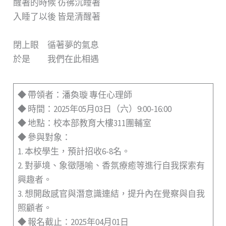
醒著的時候 彷彿沉睡著
入睡了以後 皆是清醒著
閉上眼 循著夢的氣息
於是 我們在此相遇
◆ 帶領者：潘奐璇 專任心理師
◆ 時間：2025年05月03日（六）9:00-16:00
◆ 地點：校本部教育大樓311團輔室
◆ 參與對象：
1. 本校學生，預計招收6-8名。
2. 對夢境、象徵隱喻、香氛療癒等進行自我探索有
興趣者。
3. 想開啟感官與潛意識連結，提升內在覺察與自我
照顧者。
◆ 報名截止：2025年04月01日