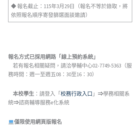
◆ 報名截止：115年3月29日（報名不等於錄取，將
依照報名順序寄發篩選面談邀請）
報名方式已採用網路
「
線上預約系統
」
若有報名相關疑問，請洽學輔中心02-7749-5363（服
務時間：週一至週五08：30至16：30）
本校學生
：請登入「
校務行政入口
」
⇒
學務相關系
統
⇒
諮商輔導服務e化系統
僅限使用網頁版報名