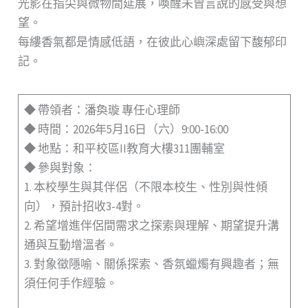
光影在指尖與微物間延展，喚醒未曾言說的感受與想
望。
每縷香氣都是情感低語，在彼此心嶼深處留下馥郁印
記。
◆ 帶領者：潘奐璇 專任心理師
◆ 時間：2026年5月16日（六）9:00-16:00
◆ 地點：和平校區II教育大樓311團輔室
◆ 參與對象：
1. 本校學生與其伴侶（不限本校生、性別與性傾
向），預計招收3-4對。
2. 希望增進伴侶間需求之探索與理解、期望提升溝
通與互動增溫者。
3. 對象徵隱喻、關係探索、香氛蠟燭有興趣者；無
須任何手作經驗。