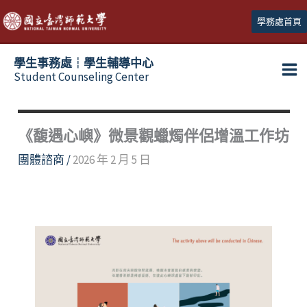
跳
學務處首頁
至
主
學生事務處┆學生輔導中心
要
Student Counseling Center
內
容
《馥遇心嶼》微景觀蠟燭伴侶增溫工作坊
團體諮商
/
2026 年 2 月 5 日