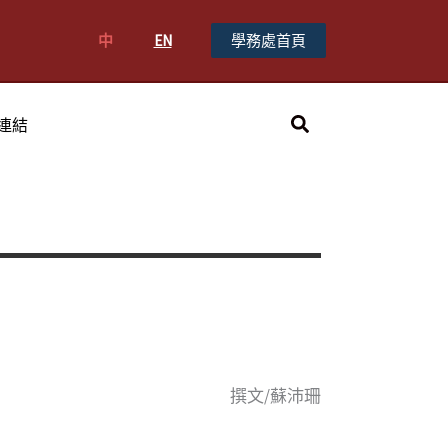
中
EN
學務處首頁
搜
連結
尋
撰文/蘇沛珊