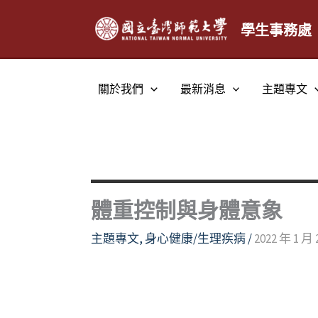
跳
至
學生事務處
主
要
內
關於我們
最新消息
主題專文
容
體重控制與身體意象
主題專文
,
身心健康/生理疾病
/
2022 年 1 月 