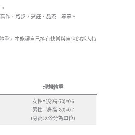
動。
、寫作、跑步、烹飪、品茶…等等。
體重，才能讓自己擁有快樂與自信的迷人特
理想體重
女性=(身高-70)×0.6
男性=(身高-80)×0.7
(身高以公分為單位)