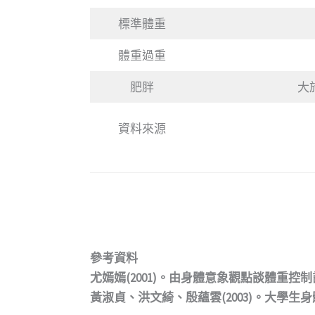
標準體重
體重過重
肥胖
大
資料來源
參考資料
尤嫣嫣(2001)。由身體意象觀點談體重控制計
黃淑貞、洪文綺、殷蘊雲(2003)。大學生