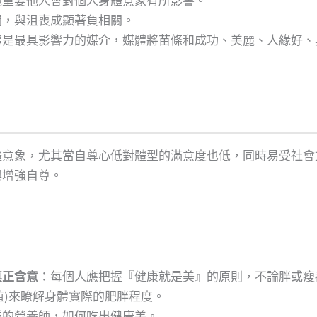
他重要他人會對個人身體意象有所影響。
關，與沮喪成顯著負相關。
體是最具影響力的媒介，媒體將苗條和成功、美麗、人緣好、
體意象，尤其當自尊心低對體型的滿意度也低，同時易受社會
與增強自尊。
真正含意
：每個人應把握『健康就是美』的原則，不論胖或瘦
 值)來瞭解身體實際的肥胖程度。
業的營養師，如何吃出健康美。