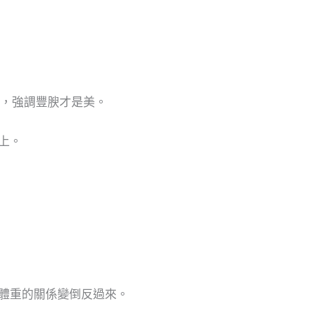
係，強調豐腴才是美。
上。
體重的關係變倒反過來。