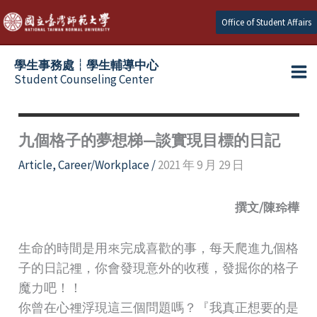
Skip
Office of Student Affairs
to
content
學生事務處┆學生輔導中心
Student Counseling Center
九個格子的夢想梯—談實現目標的日記
Article
,
Career/Workplace
/
2021 年 9 月 29 日
撰文/陳玲樺
生命的時間是用來完成喜歡的事，每天爬進九個格
子的日記裡，你會發現意外的收穫，發掘你的格子
魔力吧！！
你曾在心裡浮現這三個問題嗎？『我真正想要的是