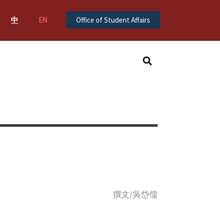
中
EN
Office of Student Affairs
Search
撰文/吳岱儒