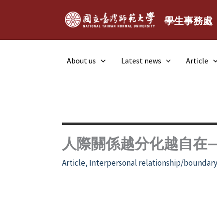
Skip
to
學生事務處
content
About us
Latest news
Article
人際關係越分化越自在
Article
,
Interpersonal relationship/boundar