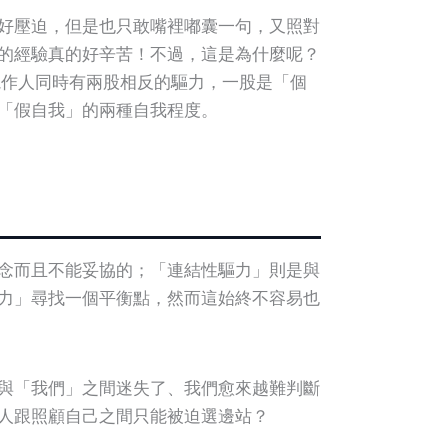
好壓迫，但是也只敢嘴裡嘟囊一句，又照對
的經驗真的好辛苦！不過，這是為什麼呢？
況視作人同時有兩股相反的驅力，一股是「個
「假自我」的兩種自我程度。
念而且不能妥協的；「連結性驅力」則是與
力」尋找一個平衡點，然而這始終不容易也
與「我們」之間迷失了、我們愈來越難判斷
人跟照顧自己之間只能被迫選邊站？