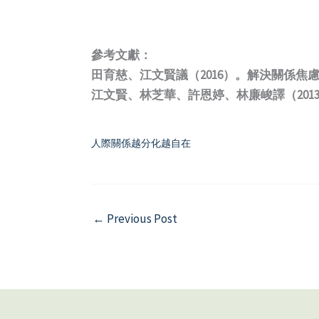
參考文獻：
田育慈、江文賢議（2016）。解決關係焦
江文賢、林芝華、許恩婷、林廉峻譯（201
人際關係越分化越自在
←
Previous Post