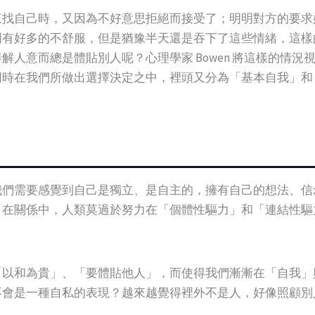
來找自己時，又因為不好意思拒絕而接受了；明明對方的要求
明有好多的不舒服，但是猶豫半天還是吞下了這些情緒，這樣
解人意而總是體貼別人呢？心理學家 Bowen 將這樣的情
同時在我們所做出選擇決定之中，裡頭又分為「基本自我」和
我們需要感覺到自己是獨立、是自主的，擁有自己的想法、信
。在關係中，人類莫過於努力在「個體性驅力」和「連結性驅
「以和為貴」、「要體貼他人」，而使得我們漸漸在「自我」
不會是一種自私的表現？越來越覺得裡外不是人，好像照顧別