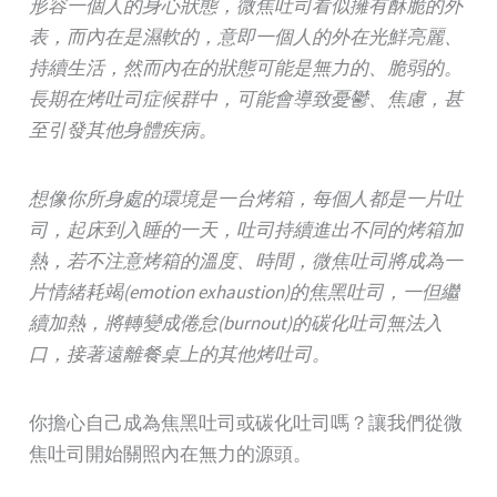
形容一個人的身心狀態，微焦吐司看似擁有酥脆的外
表，而內在是濕軟的，意即一個人的外在光鮮亮麗、
持續生活，然而內在的狀態可能是無力的、脆弱的。
長期在烤吐司症候群中，可能會導致憂鬱、焦慮，甚
至引發其他身體疾病。
想像你所身處的環境是一台烤箱，每個人都是一片吐
司，起床到入睡的一天，吐司持續進出不同的烤箱加
熱，若不注意烤箱的溫度、時間，微焦吐司將成為一
片情緒耗竭(emotion exhaustion)的焦黑吐司，一但繼
續加熱，將轉變成倦怠(burnout)的碳化吐司無法入
口，接著遠離餐桌上的其他烤吐司。
你擔心自己成為焦黑吐司或碳化吐司嗎？讓我們從微
焦吐司開始關照內在無力的源頭。