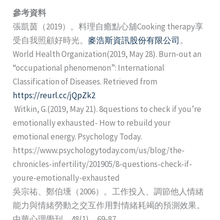
參考資料
張凱茵（2019）。料理自癒點心舖Cooking therapy享
受自我照顧好時光。
麥浩斯資訊股份有限公司
。
World Health Organization(2019, May 28). Burn-out an
“occupational phenomenon”: International
Classification of Diseases. Retrieved from
https://reurl.cc/jQpZk2
Witkin, G.(2019, May 21). 8questions to check if you’re
emotionally exhausted- How to rebuild your
emotional energy. Psychology Today.
https://www.psychologytoday.com/us/blog/the-
chronicles-infertility/201905/8-questions-check-if-
youre-emotionally-exhausted
吳宗祐、鄭伯壎（2006）。工作投入、調節他人情緒
能力與情緒勞動之交互作用對情緒耗竭的預測效果。
中華心理學刊，48(1)，69-87。