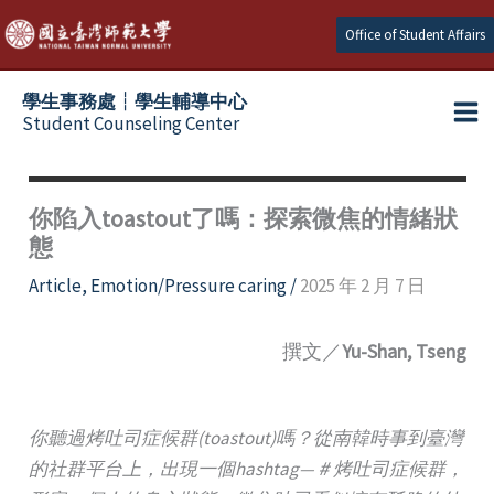
Skip
Office of Student Affairs
to
content
學生事務處┆學生輔導中心
Student Counseling Center
你陷入toastout了嗎：探索微焦的情緒狀
態
Article
,
Emotion/Pressure caring
/
2025 年 2 月 7 日
撰文／
Yu-Shan, Tseng
你聽過烤吐司症候群
(toastout)
嗎？從南韓時事到臺灣
的社群平台上，出現一個
hashtag
—
＃烤吐司症候群，