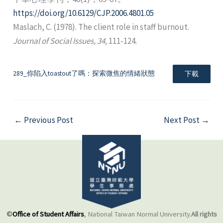
https://doi.org/10.6129/CJP.2006.4801.05
Maslach, C. (1978). The client role in staff burnout.
Journal of Social Issues, 34,
111-124.
289_你陷入toastout了嗎：探索微焦的情緒狀態
下載
←
Previous Post
Next Post
→
©
Office of Student Affairs
, National Taiwan Normal University.
All rights