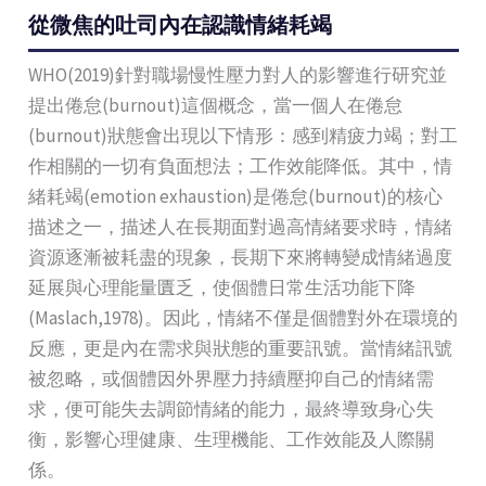
從微焦的吐司內在認識情緒耗竭
WHO(2019)針對職場慢性壓力對人的影響進行研究並
提出倦怠(burnout)這個概念，當一個人在倦怠
(burnout)狀態會出現以下情形：感到精疲力竭；對工
作相關的一切有負面想法；工作效能降低。其中，情
緒耗竭(emotion exhaustion)是倦怠(burnout)的核心
描述之一，描述人在長期面對過高情緒要求時，情緒
資源逐漸被耗盡的現象，長期下來將轉變成情緒過度
延展與心理能量匱乏，使個體日常生活功能下降
(Maslach,1978)。因此，情緒不僅是個體對外在環境的
反應，更是內在需求與狀態的重要訊號。當情緒訊號
被忽略，或個體因外界壓力持續壓抑自己的情緒需
求，便可能失去調節情緒的能力，最終導致身心失
衡，影響心理健康、生理機能、工作效能及人際關
係。