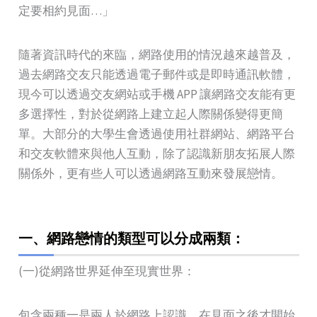
定要相約見面…」
隨著資訊時代的來臨，網路使用的情況越來越普及，
過去網路交友只能透過電子郵件或是即時通訊軟體，
現今可以透過交友網站或手機 APP 讓網路交友能有更
多選擇性，對於從網路上建立起人際關係變得更簡
單。大部分的大學生會透過使用社群網站、網路平台
和交友軟體來與他人互動，除了認識新朋友拓展人際
關係外，更有些人可以透過網路互動來發展戀情。
一、網路戀情的類型可以分成兩類：
(一)從網路世界延伸至現實世界：
包含兩種一是兩人於網路上認識，在見面之後才開始