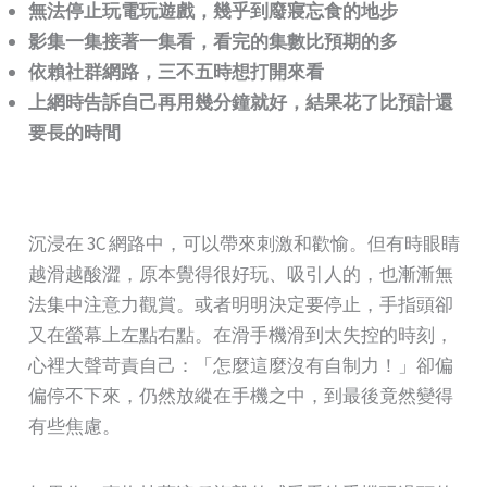
無法停止玩電玩遊戲，幾乎到廢寢忘食的地步
影集一集接著一集看，看完的集數比預期的多
依賴社群網路，三不五時想打開來看
上網時告訴自己再用幾分鐘就好，結果花了比預計還
要長的時間
沉浸在 3C 網路中，可以帶來刺激和歡愉。但有時眼睛
越滑越酸澀，原本覺得很好玩、吸引人的，也漸漸無
法集中注意力觀賞。或者明明決定要停止，手指頭卻
又在螢幕上左點右點。在滑手機滑到太失控的時刻，
心裡大聲苛責自己：「怎麼這麼沒有自制力！」卻偏
偏停不下來，仍然放縱在手機之中，到最後竟然變得
有些焦慮。