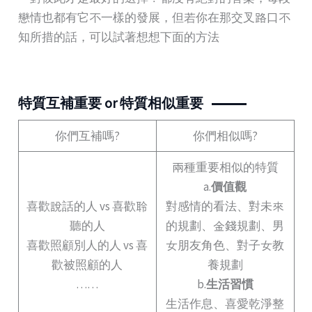
戀情也都有它不一樣的發展，但若你在那交叉路口不
知所措的話，可以試著想想下面的方法
特質互補重要 or 特質相似重要
你們互補嗎?
你們相似嗎?
兩種重要相似的特質
a.
價值觀
喜歡說話的人 vs 喜歡聆
對感情的看法、對未來
聽的人
的規劃、金錢規劃、男
喜歡照顧別人的人 vs 喜
女朋友角色、對子女教
歡被照顧的人
養規劃
……
b.
生活習慣
生活作息、喜愛乾淨整