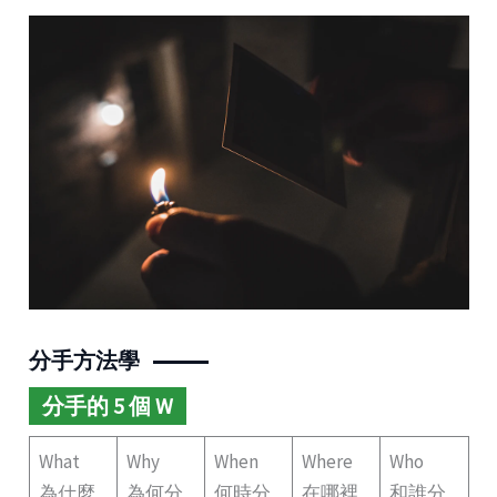
分手方法學
分手的 5 個 W
What
Why
When
Where
Who
為什麼
為何分
何時分
在哪裡
和誰分