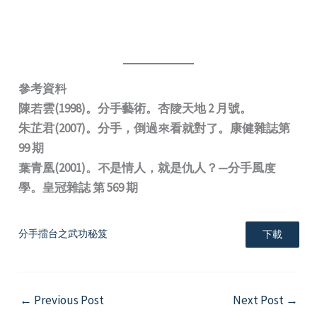
參考資料
陳若雲(1998)。分手藝術。杏陵天地 2 月號。
朱芷君(2007)。分手，倒過來看就對了。康健雜誌第
99 期
葉青凰(2001)。不是情人，就是仇人？—分手風度
學。皇冠雜誌 第 569 期
分手擂台之武功秘笈
下載
←
Previous Post
Next Post
→