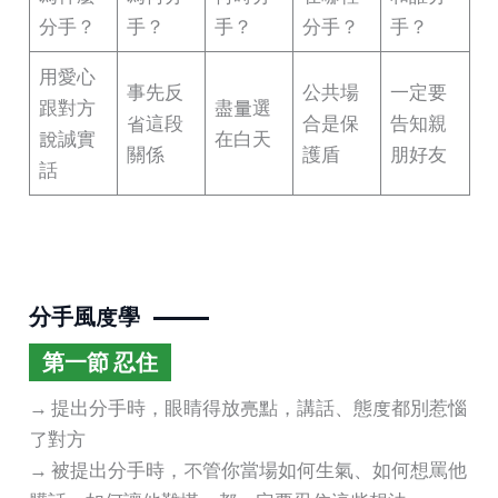
分手？
手？
手？
分手？
手？
用愛心
事先反
公共場
一定要
跟對方
盡量選
省這段
合是保
告知親
說誠實
在白天
關係
護盾
朋好友
話
分手風度學
第一節 忍住
→ 提出分手時，眼睛得放亮點，講話、態度都別惹惱
了對方
→ 被提出分手時，不管你當場如何生氣、如何想罵他