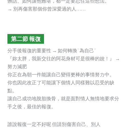
髒話、如何讓他難堪，都一定要忍住這些想法。
→ 別再傷害那個你曾深愛過的人……
第
二節 報復
分手後報復的重要性 → 如何轉換¨為自己¨
『妳太胖，我新交往的阿花身材可是很棒的說！』 →
努力減肥
你正在為朝一件能讓自己變得更棒的事情努力中。
你也因此改正了可能讓下個情人同樣難以忍受的缺
點。
讓自己成功地脫胎換骨，就是面對情人無情地要求分
手之後，最佳的報復。
誰說報復一定不好呢 但請別傷害自己、別人