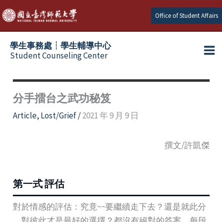
Skip
Office of Student Affairs
to
content
學生事務處┆學生輔導中心
Student Counseling Center
分手擂台之武功秘笈
Article
,
Lost/Grief
/
2021 年 9 月 9 日
撰文/許凱傑
第一式 評估
對於情感的評估：究竟~~要繼續走下去？還是就此分
離對彼此才是最好的選擇？都沒有絕對的答案，每段