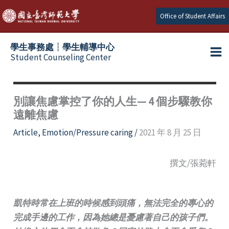
Skip
Office of Student Affairs
to
content
學生事務處┆學生輔導中心
Student Counseling Center
別讓焦慮掌控了你的人生— 4 個步驟教你
遠離焦慮
Article
,
Emotion/Pressure caring
/
2021 年 8 月 25 日
撰文/張菀軒
凱特時常在上班的時候感到頭痛，無法完全的專心的
完成手邊的工作，因為她總是憂慮著自己的孩子們。