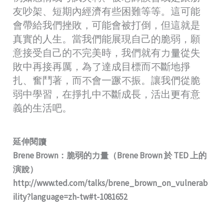
友吵架、短期內經濟有些困難等等。這可能
會帶給我們挫敗，可能會被打倒，但這就是
真實的人生。當我們能展現自己的脆弱，願
意接受自己的不完美時，我們就有力量從失
敗中再接再厲，為了達成目標而不斷地掙
扎、奮鬥著，而不會一蹶不振。讓我們從脆
弱中學習，在掙扎中不斷成長，活出更有意
義的生活吧。
延伸閱讀
Brene Brown：脆弱的力量（Brene Brown 於 TED 上的
演說）
http://www.ted.com/talks/brene_brown_on_vulnerab
ility?language=zh-tw#t-1081652