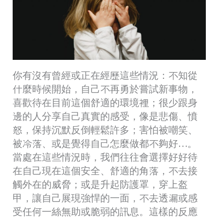
你有沒有曾經或正在經歷這些情況：不知從
什麼時候開始，自己不再勇於嘗試新事物，
喜歡待在目前這個舒適的環境裡；很少跟身
邊的人分享自己真實的感受，像是悲傷、憤
怒，保持沉默反倒輕鬆許多；害怕被嘲笑、
被冷落、或是覺得自己怎麼做都不夠好…。
當處在這些情況時，我們往往會選擇好好待
在自己現在這個安全、舒適的角落，不去接
觸外在的威脅；或是升起防護罩，穿上盔
甲，讓自己展現強悍的一面，不去透漏或感
受任何一絲無助或脆弱的訊息。這樣的反應